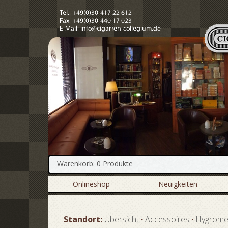
Warenkorb: 0 Produkte
Onlineshop
Neuigkeiten
Standort:
Übersicht
·
Accessoires
·
Hygrome