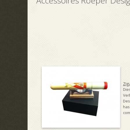
Accessoires Roeper Desi
Zig
Die
Ver
Desi
has
comb