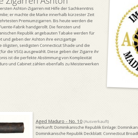
e Zigarren Ashton
 ersten Ashton-Zigarren mit Hilfe der Sachkenntnis
lie; er machte die Marke innerhalb kürzester Zeit
gehrtesten Premiumzigarren. Bis heute werden die
uente-Fabrik handgerollt. Die feinsten und
ikanischen Republik angebauten Tabake werden für
 und geben der Ashton ihre einzigartige
e öligsten, seidigsten Connecticut Shade und die
(für die VSG) ausgewählt. Diese geben der Zigarre ihr
bnis ist die perfekte Abstimmung von Komplexität
duro und Cabinet zählen ebenfalls zu Meisterwerken
Aged Maduro - No. 10
(Ausverkauft)
Herkunft: Dominikanische Republik Einlage: Dominikan
Dominikanische Republik Deckblatt: Connecticut Broad