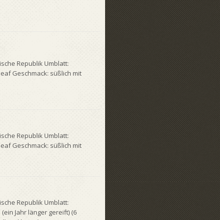
ische Republik Umblatt:
leaf Geschmack: süßlich mit
ische Republik Umblatt:
leaf Geschmack: süßlich mit
ische Republik Umblatt:
in Jahr länger gereift) (6