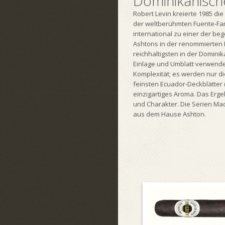
Dominikanisch
Robert Levin kreierte 1985 die
der weltberühmten Fuente-Fami
international zu einer der be
Ashtons in der renommierten F
reichhaltigsten in der Domin
Einlage und Umblatt verwendet
Komplexität; es werden nur di
feinsten Ecuador-Deckblätter 
einzigartiges Aroma. Das Erge
und Charakter. Die Serien Ma
aus dem Hause Ashton.