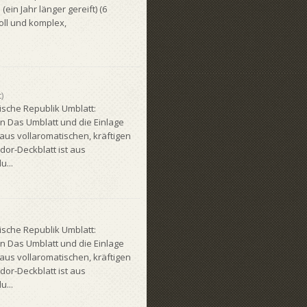
in Jahr länger gereift) (6
oll und komplex,
)
ische Republik Umblatt:
n Das Umblatt und die Einlage
aus vollaromatischen, kräftigen
or-Deckblatt ist aus
u...
ische Republik Umblatt:
n Das Umblatt und die Einlage
aus vollaromatischen, kräftigen
or-Deckblatt ist aus
u...