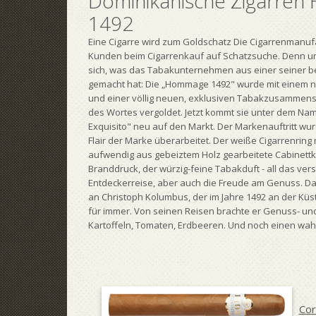
Dominikanische Zigarre
1492
Eine Cigarre wird zum Goldschatz Die Cigarrenmanufakt
Kunden beim Cigarrenkauf auf Schatzsuche. Denn um
sich, was das Tabakunternehmen aus einer seiner b
gemacht hat: Die „Hommage 1492" wurde mit einem 
und einer völlig neuen, exklusiven Tabakzusammen
des Wortes vergoldet. Jetzt kommt sie unter dem N
Exquisito" neu auf den Markt. Der Markenauftritt wur
Flair der Marke überarbeitet. Der weiße Cigarrenring m
aufwendig aus gebeiztem Holz gearbeitete Cabinettkis
Branddruck, der würzig-feine Tabakduft - all das ver
Entdeckerreise, aber auch die Freude am Genuss. Da
an Christoph Kolumbus, der im Jahre 1492 an der Kü
für immer. Von seinen Reisen brachte er Genuss- un
Kartoffeln, Tomaten, Erdbeeren. Und noch einen wah
Cor