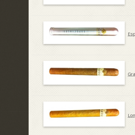
Esp
Gra
Lon