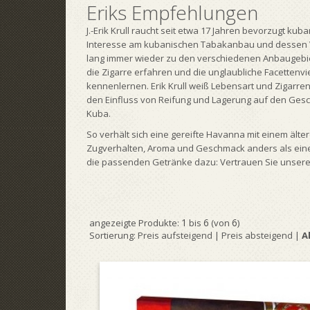
Eriks Empfehlungen
J.-Erik Krull raucht seit etwa 17 Jahren bevorzugt ku
Interesse am kubanischen Tabakanbau und dessen Ve
lang immer wieder zu den verschiedenen Anbaugebie
die Zigarre erfahren und die unglaubliche Facettenvi
kennenlernen. Erik Krull weiß Lebensart und Zigarre
den Einfluss von Reifung und Lagerung auf den Gesc
Kuba.
So verhält sich eine gereifte Havanna mit einem ält
Zugverhalten, Aroma und Geschmack anders als eine
die passenden Getränke dazu: Vertrauen Sie unser
1
6
6
angezeigte Produkte:
bis
(von
)
Sortierung:
Preis aufsteigend
|
Preis absteigend
|
A