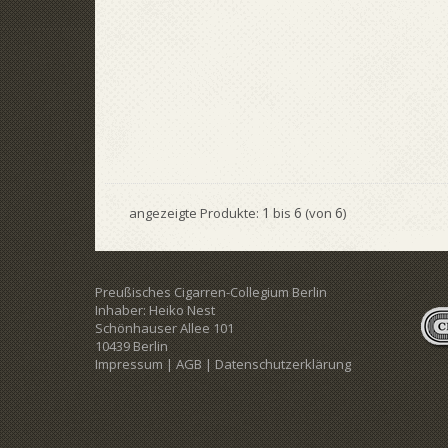
1
6
6
angezeigte Produkte:
bis
(von
)
Preußisches Cigarren-Collegium Berlin
Inhaber: Heiko Nest
Schönhauser Allee 101
10439 Berlin
Impressum
|
AGB
|
Datenschutzerklärung