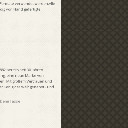
 Formate verwendet werden.Alle
ndig von Hand gefertigte
82 bereits seit 30 Jahren
dung, eine neue Marke von
ngen. Mit großem Vertrauen und
er König der Welt genannt - und
Demi Tasse