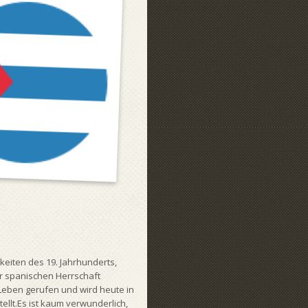
keiten des 19. Jahrhunderts,
r spanischen Herrschaft
 Leben gerufen und wird heute in
llt.Es ist kaum verwunderlich,