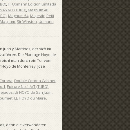
UBO)
,
H. Upmann Edicion Limitada
 46 A/T (TUBO)
,
Magnum 48
UBO)
,
Magnum 54
,
Majestic
,
Petit
a Magnum
,
Sir Winston
,
Upmann
 Juan y Martinez, der sich im
kzuführen. Die Plantage Hoyo de
rreicht man durch ein Tor vom
ft "Hoyo de Monterrey. José
 Corona
,
Double Corona Cabinet
,
o.1
,
Epicure No.1 A/T (TUBO)
,
nejados
,
LE HOYO de San Juan
,
ourmet
,
LE HOYO du Maire
,
os, denn die verwendeten