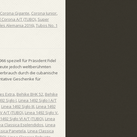
Corona Gigante
,
Corona Junior
,
 Corona A/T (TUBO)
,
Super
les Alemania 2016)
,
Tubos No. 1
6 speziell für Präsident Fidel
 heute jedoch weltberühmten
verbrauch durch die cubanische
ntative Geschenke für
es Extra
,
Behike BHK 52
,
Behike
92 Siglo I
,
Linea 1492 Siglo I A/T
,
Linea 1492 Siglo III
,
Linea 1492
IV A/T (TUBO)
,
Linea 1492 Siglo V
,
1492 Siglo VI A/T (TUBO)
,
Linea
ea Classica Esplendidos
,
Linea
ssica Panetela
,
Linea Classica