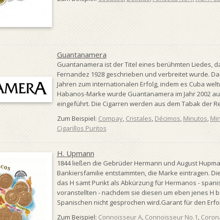
Guantanamera
Guantanamera ist der Titel eines berühmten Liedes, 
Fernandez 1928 geschrieben und verbreitet wurde. Das
Jahren zum internationalen Erfolg, indem es Cuba weltw
Habanos-Marke wurde Guantanamera im Jahr 2002 auf
eingeführt. Die Cigarren werden aus dem Tabak der Regi
Zum Beispiel:
Compay
,
Cristales
,
Décimos
,
Minutos
,
Mi
Cigarillos Puritos
H. Upmann
1844 ließen die Gebrüder Hermann und August Hupman
Bankiersfamilie entstammten, die Marke eintragen. Die
das H samt Punkt als Abkürzung für Hermanos - span
voranstellten - nachdem sie diesen um eben jenes H b
Spanischen nicht gesprochen wird.Garant für den Erfol.
Zum Beispiel:
Connoisseur A
,
Connoisseur No.1
,
Corona