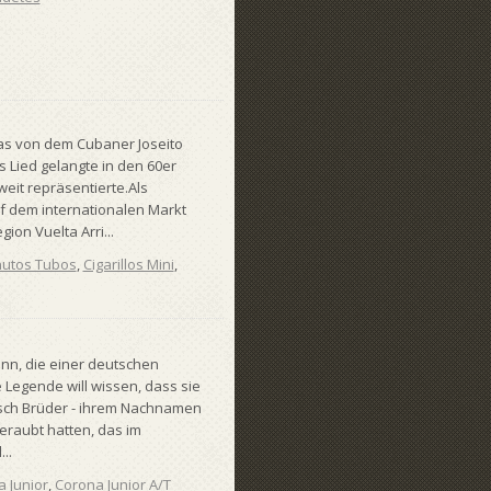
das von dem Cubaner Joseito
 Lied gelangte in den 60er
eit repräsentierte.Als
 dem internationalen Markt
on Vuelta Arri...
nutos Tubos
,
Cigarillos Mini
,
n, die einer deutschen
 Legende will wissen, dass sie
isch Brüder - ihrem Nachnamen
eraubt hatten, das im
..
 Junior
,
Corona Junior A/T