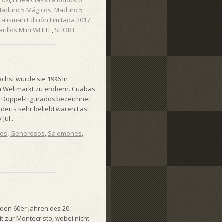
UBO)
,
Linea Classica Robusto
,
aduro 5 Mágicos
,
Maduro 5
Talisman Edición Limitada 2017
,
arillos Mini WHITE
,
SHORT
chst wurde sie 1996 in
n Weltmarkt zu erobern. Cuabas
s Doppel-Figurados bezeichnet.
derts sehr beliebt waren.Fast
ul...
vos
,
Generosos
,
Salomones
,
den 60er Jahren des 20.
t zur Montecristo, wobei nicht