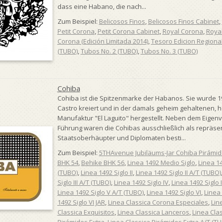
dass eine Habano, die nach...
Zum Beispiel:
Belicosos Finos
,
Belicosos Finos Cabinet
,
Petit Corona
,
Petit Corona Cabinet
,
Royal Corona
,
Royal
Corona (Edición Limitada 2014)
,
Tesoro Edicion Regiona
(TUBO)
,
Tubos No. 2 (TUBO)
,
Tubos No. 3 (TUBO)
Cohiba
Cohiba ist die Spitzenmarke der Habanos. Sie wurde 196
Castro kreiert und in der damals geheim gehaltenen,
Manufaktur "El Laguito" hergestellt. Neben dem Eigen
Führung waren die Cohibas ausschließlich als repräse
Staatsoberhäupter und Diplomaten besti...
Zum Beispiel:
5THAvenue Jubiläums-Jar Cohiba Pirámid
BHK 54
,
Behike BHK 56
,
Linea 1492 Medio Siglo
,
Linea 14
(TUBO)
,
Linea 1492 Siglo II
,
Linea 1492 Siglo II A/T (TUBO)
Siglo III A/T (TUBO)
,
Linea 1492 Siglo IV
,
Linea 1492 Siglo 
Linea 1492 Siglo V A/T (TUBO)
,
Linea 1492 Siglo VI
,
Linea 
1492 Siglo VI JAR
,
Linea Classica Corona Especiales
,
Lin
Classica Exquisitos
,
Linea Classica Lanceros
,
Linea Cla