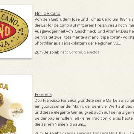
Flor de Cano
Von den Gebrüdern José und Tomás Cano um 1884 als
die La Flor de Cano auf mittlerem Preisniveau noch 
Ausgewogenheit von Geschmack und Aromen.Das heut
beinhaltet zwei 'totalmente a mano, tripa corta' - volls
Shortfiller aus Tabakblättern der Regionen Vu...
Zum Beispiel:
Petit Corona
,
Selectos
Fonseca
Don Francisco Fonseca gründete seine Marke zwischen 
ein gutaussehender Mann, der sehr viel Wert auf das 
und diese elegante Genauigkeit auch auf seine Zigarren
Seidenpapier hüllen ließ - eine Tradition, die bis heut
die seinen Namen tr&aum...
Zum Beispiel:
Cosacos
,
Delicias
,
Fonseca No.1
,
K.D.T. C