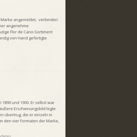
 Marke angemeldet, verbinden
immer angenehme
ige Flor de Cano-Sortiment
tändig von Hand gefertigte
1890 und 1900. Er selbst war
äußere Erscheinungsbild legte
 übertrug, die er einzeln in
e in den vier Formaten der Marke,
adetes