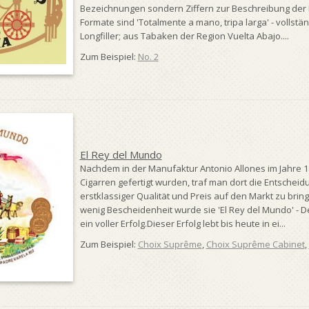
Bezeichnungen sondern Ziffern zur Beschreibung der
Formate sind 'Totalmente a mano, tripa larga' - vollstä
Longfiller; aus Tabaken der Region Vuelta Abajo....
Zum Beispiel:
No. 2
El Rey del Mundo
Nachdem in der Manufaktur Antonio Allones im Jahre 18
Cigarren gefertigt wurden, traf man dort die Entschei
erstklassiger Qualität und Preis auf den Markt zu bri
wenig Bescheidenheit wurde sie 'El Rey del Mundo' - D
ein voller Erfolg.Dieser Erfolg lebt bis heute in ei...
Zum Beispiel:
Choix Suprême
,
Choix Suprême Cabinet
,