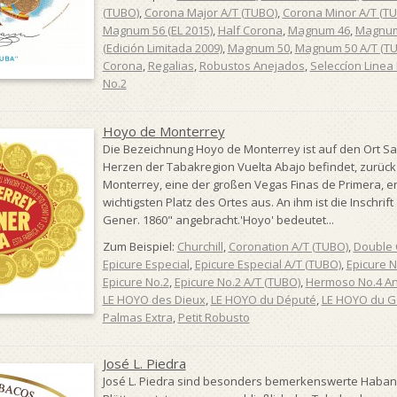
(TUBO)
,
Corona Major A/T (TUBO)
,
Corona Minor A/T (T
Magnum 56 (EL 2015)
,
Half Corona
,
Magnum 46
,
Magnum
(Edición Limitada 2009)
,
Magnum 50
,
Magnum 50 A/T (T
Corona
,
Regalias
,
Robustos Anejados
,
Seleccíon Line
No.2
Hoyo de Monterrey
Die Bezeichnung Hoyo de Monterrey ist auf den Ort San
Herzen der Tabakregion Vuelta Abajo befindet, zurüc
Monterrey, eine der großen Vegas Finas de Primera, e
wichtigsten Platz des Ortes aus. An ihm ist die Inschri
Gener. 1860" angebracht.'Hoyo' bedeutet...
Zum Beispiel:
Churchill
,
Coronation A/T (TUBO)
,
Double
Epicure Especial
,
Epicure Especial A/T (TUBO)
,
Epicure N
Epicure No.2
,
Epicure No.2 A/T (TUBO)
,
Hermoso No.4 A
LE HOYO des Dieux
,
LE HOYO du Député
,
LE HOYO du G
Palmas Extra
,
Petit Robusto
José L. Piedra
José L. Piedra sind besonders bemerkenswerte Haban