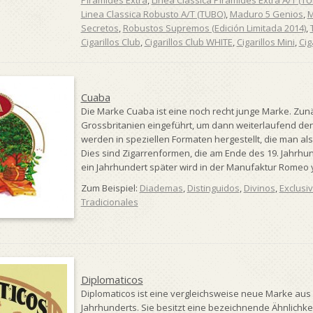
Pirámides Extra
,
Linea Classica Pirámides Extra A/T (T
Linea Classica Robusto A/T (TUBO)
,
Maduro 5 Genios
,
M
Secretos
,
Robustos Supremos (Edición Limitada 2014)
,
Cigarillos Club
,
Cigarillos Club WHITE
,
Cigarillos Mini
,
Cig
Cuaba
Die Marke Cuaba ist eine noch recht junge Marke. Zunä
Grossbritanien eingeführt, um dann weiterlaufend de
werden in speziellen Formaten hergestellt, die man al
Dies sind Zigarrenformen, die am Ende des 19. Jahrhun
ein Jahrhundert später wird in der Manufaktur Romeo y J
Zum Beispiel:
Diademas
,
Distinguidos
,
Divinos
,
Exclusi
Tradicionales
Diplomaticos
Diplomaticos ist eine vergleichsweise neue Marke aus 
Jahrhunderts. Sie besitzt eine bezeichnende Ähnlichkei