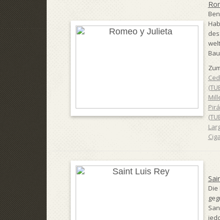
Rom
Ben
Hab
des
wel
Bau
Zum
Ced
(TU
Mill
Pir
(TU
Lar
Ciga
Sai
Die
geg
San 
jed