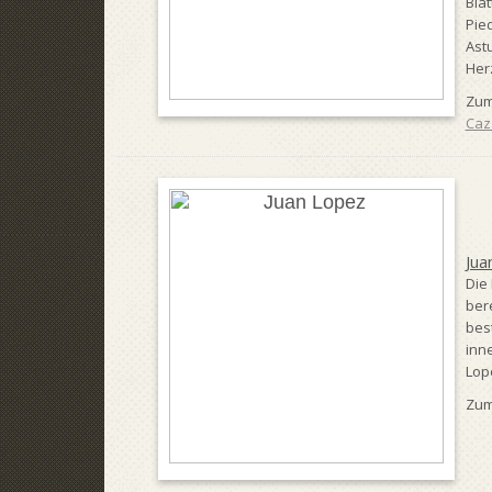
Blä
Pie
Astu
Herz
Zum
Caz
Jua
Die
ber
bes
inn
Lope
Zum