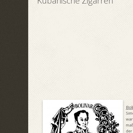
Kubanische Zigarren
Bol
Simo
war
maß
der