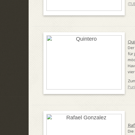
(TU
Qui
Der
für
möc
Hav
vier
Zum
Pur
Raf
Die