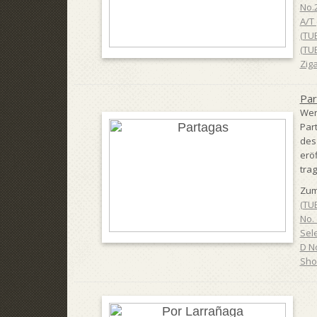
No.
A/T
(TU
(TU
Ziga
Par
Wen
Part
des
erö
tra
Zum
(TU
No. 
Sele
D No
Sho