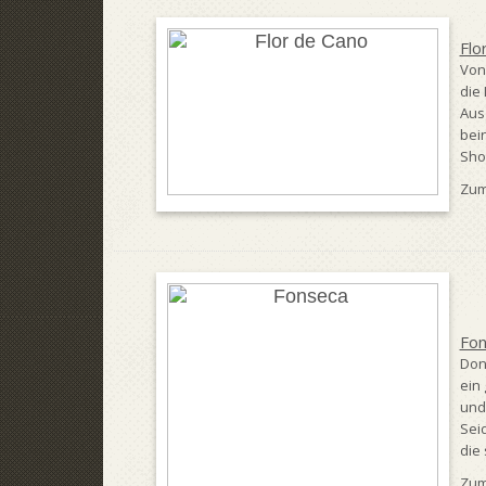
Flo
Von
die
Aus
bein
Shor
Zum
Fon
Don
ein
und
Seid
die
Zum