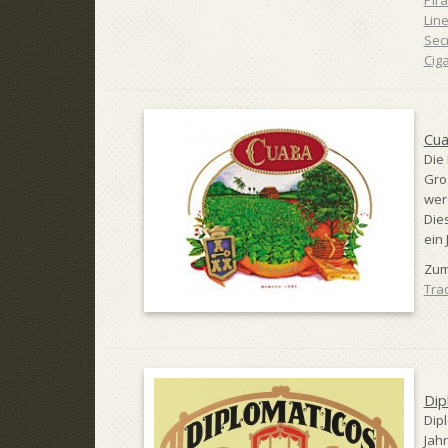
Pir
Lin
Sec
Ciga
Cu
Die
Gro
wer
Die
ein 
Zum
Tra
Dip
Dip
Jahr