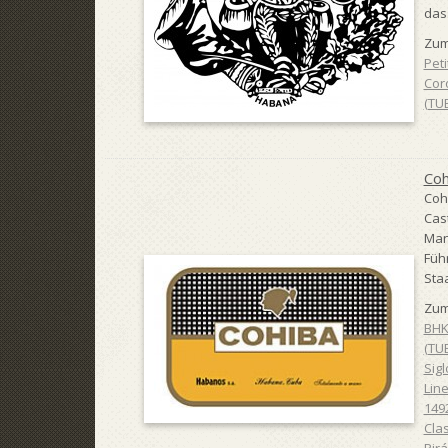
das
Zum
Pet
Coro
(TU
Coh
Coh
Cas
Man
Füh
Sta
Zum
BHK
(TU
Sigl
Line
1492
Clas