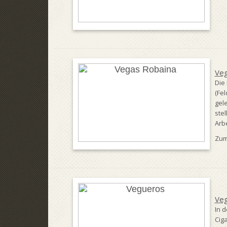
Veg
Die
(Fel
gel
ste
Arb
Zum
Ve
In d
Ciga