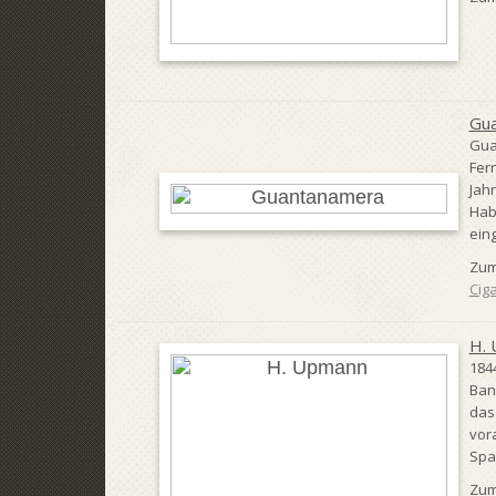
Gu
Gua
Fer
Jah
Hab
ein
Zum
Ciga
H.
184
Ban
das
vor
Span
Zum