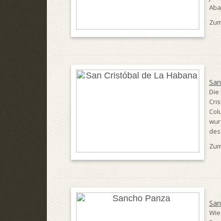
Aba
Zum
San
Die
Cri
Col
wur
des
Zum
San
Wie