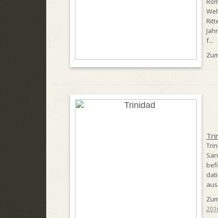
Rom
Wel
Rit
Jah
f...
Zum
Tri
Tri
Sant
bef
dati
auss
Zum
201