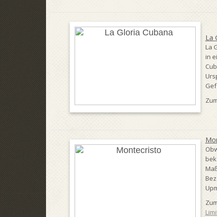
La 
La 
in e
Cub
Ursp
Gefo
Zum
Mon
Obw
bek
Maß
Bez
Upm
Zum
Lim