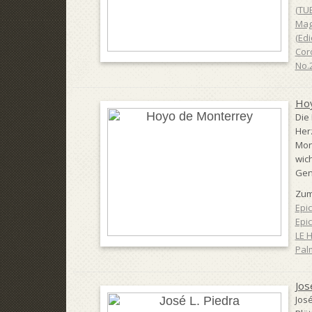
(TU
Mag
(Edi
Cor
No.
Hoy
Die
Her
Mon
wich
Gen
Zum
Epic
Epi
LE 
Pal
Jos
Jos