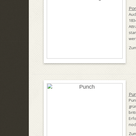
Por
Auc
183
Att
sta
wer
Zum
Pu
Pun
grü
brit
Erfo
noch
Zum