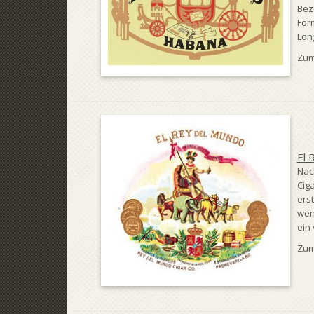
Bez
Form
Long
Zum
El 
Nac
Cig
ers
wen
ein 
Zum