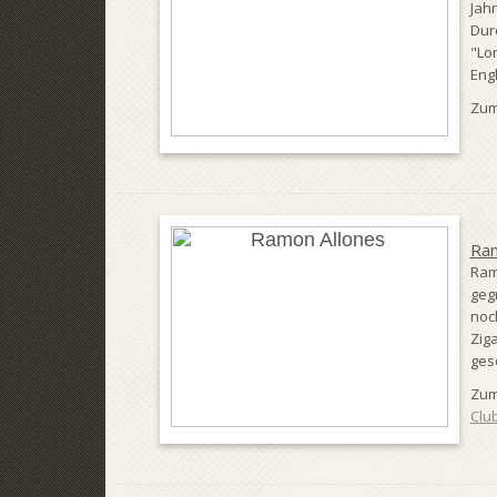
Jah
Dur
"Lo
Engl
Zum
Ram
Ram
geg
noc
Ziga
ges
Zum
Club