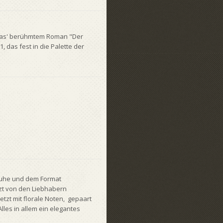
as' berühmtem Roman "Der
, das fest in die Palette der
 Ruhe und dem Format
zt von den Liebhabern
tzt mit florale Noten, gepaart
lles in allem ein elegantes