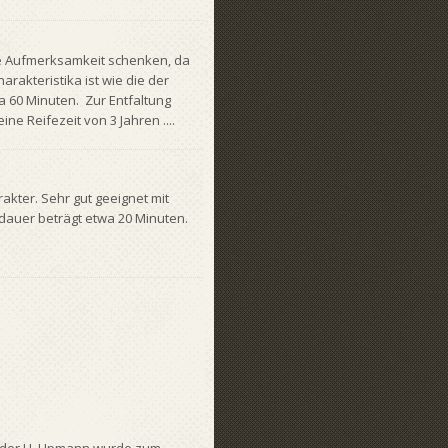
le Aufmerksamkeit schenken, da
arakteristika ist wie die der
a 60 Minuten. Zur Entfaltung
 Reifezeit von 3 Jahren ....
rakter. Sehr gut geeignet mit
auer beträgt etwa 20 Minuten.