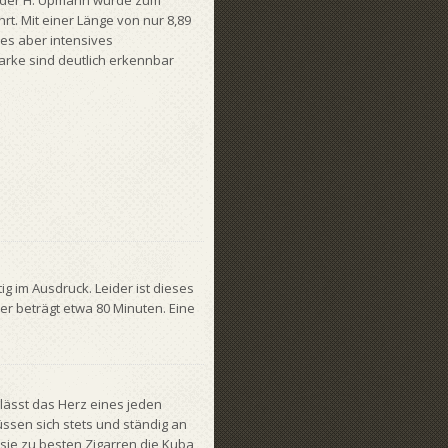
t der H. Upmann wurde zum
hrt. Mit einer Länge von nur 8,89
es aber intensives
rke sind deutlich erkennbar
g im Ausdruck. Leider ist dieses
 beträgt etwa 80 Minuten. Eine
lässt das Herz eines jeden
ssen sich stets und ständig an
 sie zu besten Zigarren die Kuba