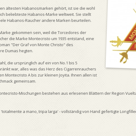
en ältesten Habanosmarken gehört, ist sie die wohl
h beliebteste Habanos-Marke weltweit. Sie stellt
iele Habanos-Raucher andere Marken beurteilen.
 Marke gekommen sein, weil die Torcedores der
cher die Marke Montecristo um 1935 entstand, eine
oman "Der Graf von Monte Christo" des
dre Dumas hegten.
l, die ursprünglich auf ein von No.1 bis 5
ränkt war, alles was das Herz des Cigarrenrauchers
 Montecristo A bis zur kleinen Joyita. Ihnen allen ist
schmack gemeinsam.
tecristo-Mischungen bestehen aus erlesenen Blättern der Region Vuelta
totalmente a mano, tripa larga' - vollständig von Hand gefertigte Longfiller