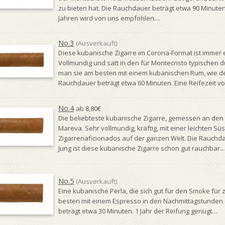
zu bieten hat. Die Rauchdauer beträgt etwa 90 Minuten.
Jahren wird von uns empfohlen....
No.3
(Ausverkauft)
Diese kubanische Zigarre im Corona-Format ist immer 
Vollmundig und satt in den für Montecristo typischen
man sie am besten mit einem kubanischen Rum, wie de
Rauchdauer beträgt etwa 60 Minuten. Eine Reifezeit von 
No.4
ab 8,80€
Die beliebteste kubanische Zigarre, gemessen an den 
Mareva. Sehr vollmundig, kräftig, mit einer leichten Süs
Zigarrenaficionados auf der ganzen Welt. Die Rauchda
Jung ist diese kubanische Zigarre schon gut rauchbar...
No.5
(Ausverkauft)
Eine kubanische Perla, die sich gut für den Smoke für
besten mit einem Espresso in den Nachmittagstunden
beträgt etwa 30 Minuten. 1 Jahr der Reifung genügt....