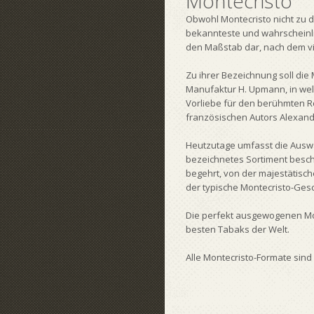
Montecristo
Obwohl Montecristo nicht zu d
bekannteste und wahrscheinlic
den Maßstab dar, nach dem v
Zu ihrer Bezeichnung soll die
Manufaktur H. Upmann, in wel
Vorliebe für den berühmten R
französischen Autors Alexan
Heutzutage umfasst die Auswah
bezeichnetes Sortiment besch
begehrt, von der majestätischen
der typische Montecristo-Ge
Die perfekt ausgewogenen Mon
besten Tabaks der Welt.
Alle Montecristo-Formate sind '