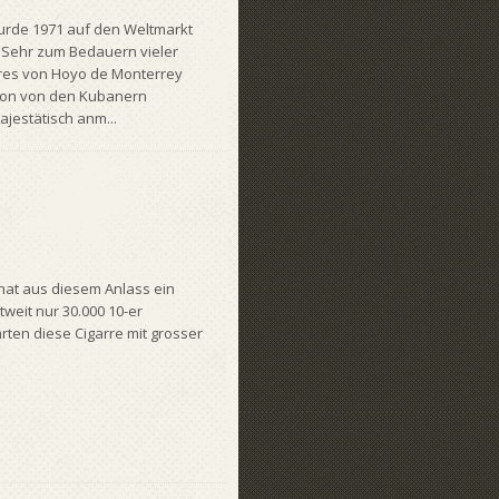
urde 1971 auf den Weltmarkt
t. Sehr zum Bedauern vieler
ares von Hoyo de Monterrey
tion von den Kubanern
ajestätisch anm...
 hat aus diesem Anlass ein
weit nur 30.000 10-er
ten diese Cigarre mit grosser