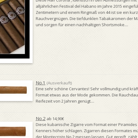
Diese Half Corona , identisch in den Abmessungen mi
alljährlichen Festival del Habano im Jahre 2015 eingefü
Zentimetern und einem Ringmaß von 44 ist sie ein kurz
Rauchvergnügen. Die tiefdunklen Tabakaromen der Ma
und sorgen für einen nachhaltigen Shortsmoke....
No.1
(Ausverkauft)
Eine sehr schöne Cervantes! Sehr vollmundig und kräfti
Format etwas aus der Mode gekommen. Die Rauchdauer
Reifezeit von 2 Jahren genügt....
No.2
ab 14,90€
Diese kubanische Zigarre vom Format einer Piramides 
Kenners höher schlagen. Zigarren diesen Formates mü
der Montecristo No.2 messen lassen. Gut gereift, zählt