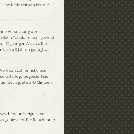
 Eine Reifezeit von bis zu 5
eine Versuchung wert.
 dunklen Tabakaromen, genießt
m 15 jährigen Arecha. Die
bis zu 3 Jahren genügt....
Verkaufszahlen, ist diese
se unterlegt, begeistert sie
uer beträgt etwa 45 Minuten.
.
 zwischendurch eignet. Am
 zu geniessen. Die Rauchdauer