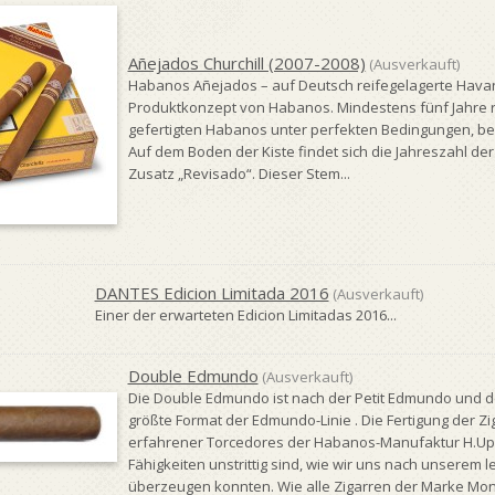
Añejados Churchill (2007-2008)
(Ausverkauft)
Habanos Añejados – auf Deutsch reifegelagerte Havan
Produktkonzept von Habanos. Mindestens fünf Jahre r
gefertigten Habanos unter perfekten Bedingungen, be
Auf dem Boden der Kiste findet sich die Jahreszahl der
Zusatz „Revisado“. Dieser Stem...
DANTES Edicion Limitada 2016
(Ausverkauft)
Einer der erwarteten Edicion Limitadas 2016...
Double Edmundo
(Ausverkauft)
Die Double Edmundo ist nach der Petit Edmundo und d
größte Format der Edmundo-Linie . Die Fertigung der Zi
erfahrener Torcedores der Habanos-Manufaktur H.U
Fähigkeiten unstrittig sind, wie wir uns nach unserem 
überzeugen konnten. Wie alle Zigarren der Marke Monte