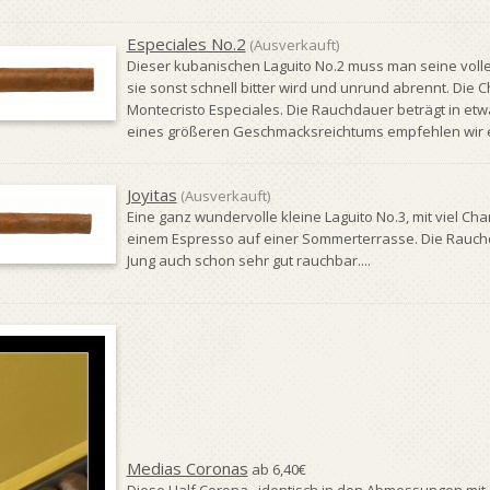
Especiales No.2
(Ausverkauft)
Dieser kubanischen Laguito No.2 muss man seine vol
sie sonst schnell bitter wird und unrund abrennt. Die Ch
Montecristo Especiales. Die Rauchdauer beträgt in etw
eines größeren Geschmacksreichtums empfehlen wir eine
Joyitas
(Ausverkauft)
Eine ganz wundervolle kleine Laguito No.3, mit viel Cha
einem Espresso auf einer Sommerterrasse. Die Rauchd
Jung auch schon sehr gut rauchbar....
Medias Coronas
ab 6,40€