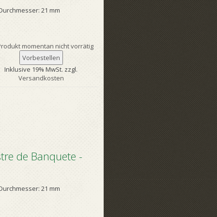
Durchmesser: 21 mm
rodukt momentan nicht vorrätig
Inklusive 19% MwSt. zzgl.
Versandkosten
tre de Banquete -
Durchmesser: 21 mm