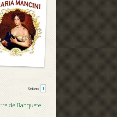
1
Seiten:
tre de Banquete -