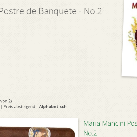
o
 Postre de Banquete - No.2
2
(von
)
|
Preis absteigend
|
Alphabetisch
Maria Mancini Pos
No.2