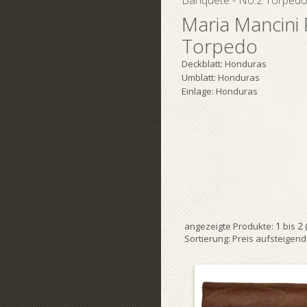
Banquete - No.2 Torped
Maria Mancini
Torpedo
Deckblatt: Honduras
Umblatt: Honduras
Einlage: Honduras
1
2
angezeigte Produkte:
bis
Sortierung:
Preis aufsteigend