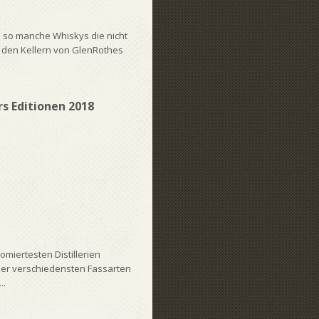
n so manche Whiskys die nicht
n den Kellern von GlenRothes
rs Editionen 2018
omiertesten Distillerien
der verschiedensten Fassarten
..