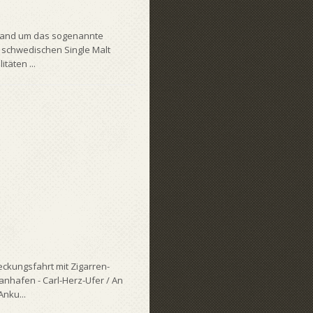
chland um das sogenannte
s schwedischen Single Malt
äten ...
kungsfahrt mit Zigarren-
anhafen - Carl-Herz-Ufer / An
nku...