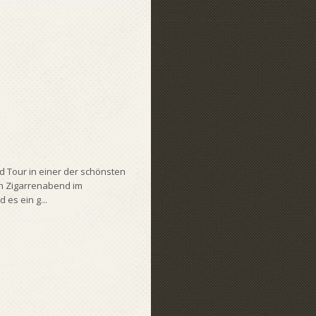
 Tour in einer der schönsten
en Zigarrenabend im
es ein g...