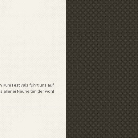
 Rum Festivals führt uns auf
s allerlei Neuheiten der wohl