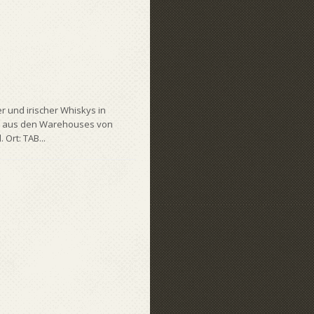
 und irischer Whiskys in
te aus den Warehouses von
Ort: TAB...