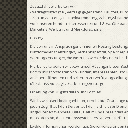
Zusätzlich verarbeiten wir
- Vertragsdaten (z.B., Vertragsgegenstand, Laufzeit, Kun
- Zahlungsdaten (z.B., Bankverbindung, Zahlungshistorie
von unseren Kunden, Interessenten und Geschäftspartne
Marketing, Werbung und Marktforschung.
Hosting
Die von uns in Anspruch genommenen Hosting-Leistungen
Plattformdienstleistungen, Rechenkapazität, Speicherpl
Wartungsleistungen, die wir zum Zwecke des Betriebs d
Hierbei verarbeiten wir, bzw. unser Hostinganbieter Be
Kommunikationsdaten von Kunden, Interessenten und B
an einer effizienten und sicheren Zurverfügungstellung d
(Abschluss Auftragsverarbeitungsvertrag).
Erhebung von Zugriffsdaten und Logfiles
Wir, bzw. unser Hostinganbieter, erhebt auf Grundlage un
jeden Zugriff auf den Server, auf dem sich dieser Diens
abgerufenen Webseite, Datei, Datum und Uhrzeit des A
nebst Version, das Betriebssystem des Nutzers, Referrer
Logfile-Informationen werden aus Sicherheitsgründen (z