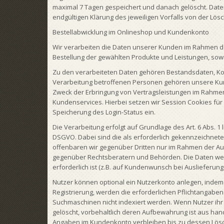
maximal 7 Tagen gespeichert und danach gelöscht. Daten
endgültigen Klärung des jeweiligen Vorfalls von der L
Bestellabwicklung im Onlineshop und Kundenkonto
Wir verarbeiten die Daten unserer Kunden im Rahmen d
Bestellung der gewählten Produkte und Leistungen, sow
Zu den verarbeiteten Daten gehören Bestandsdaten, K
Verarbeitung betroffenen Personen gehören unsere Kund
Zweck der Erbringung von Vertragsleistungen im Rahmen
Kundenservices. Hierbei setzen wir Session Cookies fü
Speicherung des Login-Status ein.
Die Verarbeitung erfolgt auf Grundlage des Art. 6 Abs. 1 
DSGVO. Dabei sind die als erforderlich gekennzeichnete
offenbaren wir gegenüber Dritten nur im Rahmen der Aus
gegenüber Rechtsberatern und Behörden. Die Daten werde
erforderlich ist (z.B. auf Kundenwunsch bei Auslieferung
Nutzer können optional ein Nutzerkonto anlegen, indem
Registrierung, werden die erforderlichen Pflichtangaben
Suchmaschinen nicht indexiert werden. Wenn Nutzer ihr
gelöscht, vorbehaltlich deren Aufbewahrung ist aus hande
Angaben im Kundenkonto verbleiben bis zu dessen Löschun