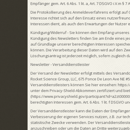
Empfänger gem. Art. 6 Abs. 1 lit. a, Art. 7 DSGVO i.V.m §
Die Protokollierung des Anmeldeverfahrens erfolgt auf G
Interesse richtet sich auf den Einsatz eines nutzerfre
Interessen dient, als auch den Erwartungen der Nutzer e
Kündigung/Widerruf - Sie können den Empfang unseres New
Kündigung des Newsletters finden Sie am Ende eines je
auf Grundlage unserer berechtigten Interessen speiche
können. Die Verarbeitung dieser Daten wird auf den Zwe
Löschungsantrag ist jederzeit möglich, sofern zugleich d
Newsletter - Versanddienstleister
Der Versand der Newsletter erfolgt mittels des Versand
Rocket Science Group, LLC, 675 Ponce De Leon Ave NE #
Versanddienstleisters können Sie hier einsehen: https:/
unter dem Privacy-Shield-Abkommen zertifiziert und bie
(https://www.privacyshield.gov/participant?id=a2zt0000
berechtigten Interessen gem. Art. 6 Abs. 1 lit. f DSGVO 
Der Versanddienstleister kann die Daten der Empfänger
Verbesserung der eigenen Services nutzen, z.B. zur tec
statistische Zwecke verwenden. Der Versanddienstleiste
anzuschreiben oder um die Daten an Dritte weiterzugeb