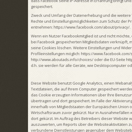
dass Facebook seine IP-Adresse in Erfahrung bringt und
gespeichert.
Zweck und Umfang der Datenerhebung und die weitere V
Rechte und Einstellungsmöglichkeiten zum Schutz der 
entnehmen: https://www.facebook.com/about/privacy/.
Wenn ein Nutzer Facebookmitglied ist und nicht möchte
bei Facebook gespeicherten Mitgliedsdaten verknüpft, 
seine Cookies löschen. Weitere Einstellungen und Wide
Profileinstellungen möglich: https://www.facebook.com/
http://www.aboutads.info/choices/ oder die EU-Seite ht
d.h. sie werden für alle Geräte, wie Desktopcomputer 
Diese Website benutzt Google Analytics, einen Webanalys
Textdateien, die auf Ihrem Computer gespeichert werden
das Cookie erzeugten Informationen über Ihre Benutzun
übertragen und dort gespeichert. Im Falle der Aktivieru
innerhalb von Mitgliedstaaten der Europäischen Union
Wirtschaftsraum zuvor gekürzt. Nur in Ausnahmefällen w
dort gekürzt. Im Auftrag des Betreibers dieser Website
auszuwerten, um Reports über die Websiteaktivitäten 
verbundene Dienstleistungen gegenüber dem Websitebet