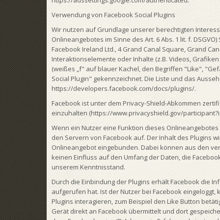
https://adssettings.google.com/authenticated.
Verwendung von Facebook Social Plugins
Wir nutzen auf Grundlage unserer berechtigten Interesse
Onlineangebotes im Sinne des Art. 6 Abs. 1 lit. f. DSGVO
Facebook Ireland Ltd., 4 Grand Canal Square, Grand Cana
Interaktionselemente oder Inhalte (z.B. Videos, Grafike
(weißes „f" auf blauer Kachel, den Begriffen "Like", "G
Social Plugin" gekennzeichnet. Die Liste und das Ausse
https://developers.facebook.com/docs/plugins/.
Facebook ist unter dem Privacy-Shield-Abkommen zertifi
einzuhalten (https://www.privacyshield.gov/participan
Wenn ein Nutzer eine Funktion dieses Onlineangebotes au
den Servern von Facebook auf. Der Inhalt des Plugins w
Onlineangebot eingebunden. Dabei können aus den verar
keinen Einfluss auf den Umfang der Daten, die Facebook 
unserem Kenntnisstand.
Durch die Einbindung der Plugins erhält Facebook die I
aufgerufen hat. Ist der Nutzer bei Facebook eingelogg
Plugins interagieren, zum Beispiel den Like Button bet
Gerät direkt an Facebook übermittelt und dort gespeichert