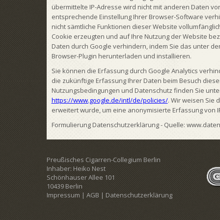
übermittelte IP-Adresse wird nicht mit anderen Daten 
entsprechende Einstellung Ihrer Browser-Software verhin
nicht sämtliche Funktionen dieser Website vollumfängl
Cookie erzeugten und auf Ihre Nutzung der Website bezo
Daten durch Google verhindern, indem Sie das unter dem
Browser-Plugin herunterladen und installieren.
Sie können die Erfassung durch Google Analytics verhind
die zukünftige Erfassung Ihrer Daten beim Besuch diese
Nutzungsbedingungen und Datenschutz finden Sie unte
https://www.google.de/intl/de/policies/
. Wir weisen Sie
erweitert wurde, um eine anonymisierte Erfassung von I
Formulierung Datenschutzerklärung - Quelle: www.daten
Preußisches Cigarren-Collegium Berlin
Inhaber: Heiko Nest
Schönhauser Allee 101
10439 Berlin
Impressum
|
AGB
|
Datenschutzerklärung