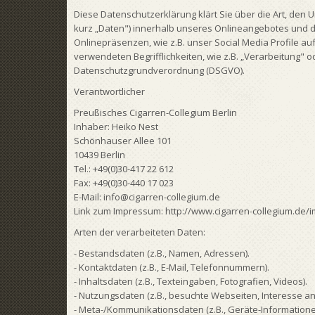
Diese Datenschutzerklärung klärt Sie über die Art, d
kurz „Daten") innerhalb unseres Onlineangebotes und d
Onlinepräsenzen, wie z.B. unser Social Media Profile au
verwendeten Begrifflichkeiten, wie z.B. „Verarbeitung" od
Datenschutzgrundverordnung (DSGVO).
Verantwortlicher
Preußisches Cigarren-Collegium Berlin
Inhaber: Heiko Nest
Schönhauser Allee 101
10439 Berlin
Tel.: +49(0)30-417 22 612
Fax: +49(0)30-440 17 023
E-Mail: info@cigarren-collegium.de
Link zum Impressum: http://www.cigarren-collegium.de/i
Arten der verarbeiteten Daten:
- Bestandsdaten (z.B., Namen, Adressen).
- Kontaktdaten (z.B., E-Mail, Telefonnummern).
- Inhaltsdaten (z.B., Texteingaben, Fotografien, Videos).
- Nutzungsdaten (z.B., besuchte Webseiten, Interesse an I
- Meta-/Kommunikationsdaten (z.B., Geräte-Informatione