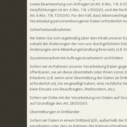
sowie Beantwortung von Anfragen ist Art. 6 Abs. 1 lit. b
Verpflichtungen ist Art. 6 Abs. 1 lit. c DSGVO, und die R
Art. 6 Abs. 1 lit. f DSGVO. Für den Fall, dass lebenswic
Verarbeitung personenbezogener Daten erforderlich mache
Sicherheitsmaßnahmen
Wir bitten Sie sich regelmäßig über den Inhalt unserer 
sobald die Änderungen der von uns durchgeführten Date
Änderungen eine Mitwirkungshandlung Ihrerseits (z.B. Ein
Zusammenarbeit mit Auftragsverarbeitern und Dritten
Sofern wir im Rahmen unserer Verarbeitung Daten gege
offenbaren, sie an diese übermitteln oder ihnen sonst Z
Erlaubnis (z.B. wenn eine Übermittlung der Daten an Dritt
erforderlich ist), Sie eingewilligt haben, eine rechtliche
beim Einsatz von Beauftragten, Webhostern, etc.).
Sofern wir Dritte mit der Verarbeitung von Daten auf Gr
auf Grundlage des Art. 28 DSGVO.
Übermittlungen in Drittländer
Sofern wir Daten in einem Drittland (d.h. außerhalb de
verarbeiten oder dies im Rahmen der Inanspruchnahme v