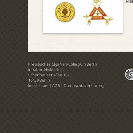
Mar
Preußisches Cigarren-Collegium Berlin
Inhaber: Heiko Nest
Schönhauser Allee 101
10439 Berlin
Impressum
|
AGB
|
Datenschutzerklärung