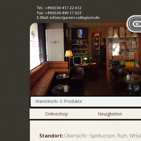
Warenkorb: 0 Produkte
Onlineshop
Neuigkeiten
Standort:
Übersicht
·
Spirituosen, Rum, Whis