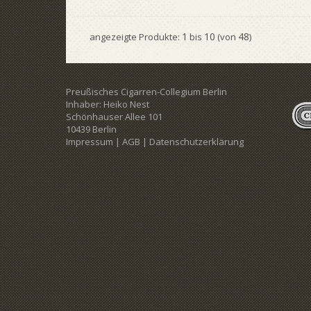
1
10
48
angezeigte Produkte:
bis
(von
)
Preußisches Cigarren-Collegium Berlin
Inhaber: Heiko Nest
Schönhauser Allee 101
10439 Berlin
Impressum
|
AGB
|
Datenschutzerklärung