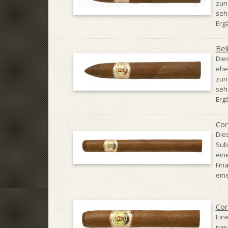
zun
seh
Erg
Bel
Die
ehe
zun
seh
Erg
Cor
Dies
Sub
ein
Fina
ein
Cor
Ein
pas