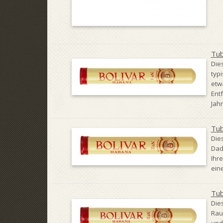
Tub
Die
typ
etw
Ent
Jahr
Tub
Die
Dadu
Ihr
ein
Tub
Die
Rau