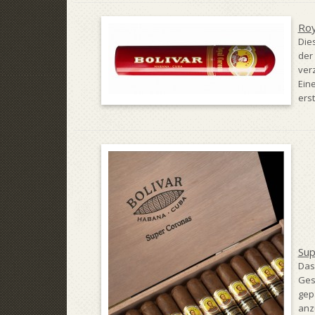
Roy
Dies
der
ver
Eine
erst
Sup
Das
Ges
gep
anz