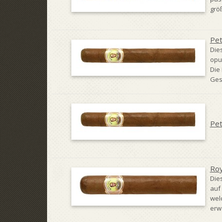
grö
Pet
Dies
opu
Die
Ges
Pet
Roy
Die
auf 
wel
erwa