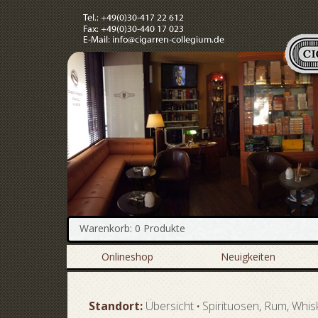
Warenkorb: 0 Produkte
Onlineshop
Neuigkeiten
Standort:
Übersicht
·
Spirituosen, Rum, Whis